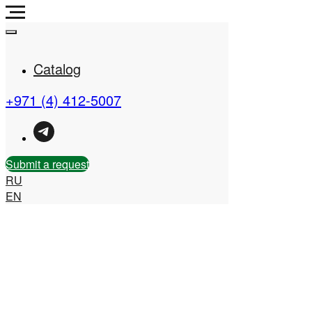
Catalog
+971 (4) 412-5007
Real Estate Company in
the UAE
Submit a request
RU
EN