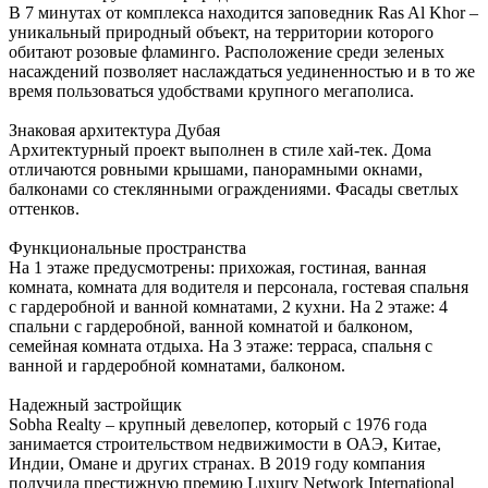
В 7 минутах от комплекса находится заповедник Ras Al Khor –
уникальный природный объект, на территории которого
обитают розовые фламинго. Расположение среди зеленых
насаждений позволяет наслаждаться уединенностью и в то же
время пользоваться удобствами крупного мегаполиса.
Знаковая архитектура Дубая
Архитектурный проект выполнен в стиле хай-тек. Дома
отличаются ровными крышами, панорамными окнами,
балконами со стеклянными ограждениями. Фасады светлых
оттенков.
Функциональные пространства
На 1 этаже предусмотрены: прихожая, гостиная, ванная
комната, комната для водителя и персонала, гостевая спальня
с гардеробной и ванной комнатами, 2 кухни. На 2 этаже: 4
спальни с гардеробной, ванной комнатой и балконом,
семейная комната отдыха. На 3 этаже: терраса, спальня с
ванной и гардеробной комнатами, балконом.
Надежный застройщик
Sobha Realty – крупный девелопер, который с 1976 года
занимается строительством недвижимости в ОАЭ, Китае,
Индии, Омане и других странах. В 2019 году компания
получила престижную премию Luxury Network International