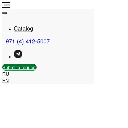
Catalog
+971 (4) 412-5007
Real Estate Company in
the UAE
Submit a request
RU
EN