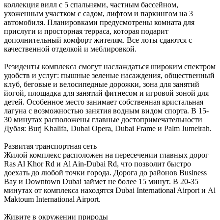
коллекция вилл с 5 спальнями, частным бассейном,
ухоженным участком с садом, лифтом и паркингом на 3
автомобиля. Планировками предусмотрены комната для
прислуги и просторная терраса, которая подарит
дополнительный комфорт жителям. Все лоты сдаются с
качественной отделкой и меблировкой.
Резиденты комплекса смогут наслаждаться широким спектром
удобств и услуг: пышные зеленые насаждения, общественный
клуб, беговые и велосипедные дорожки, зона для занятий
йогой, площадка для занятий фитнесом и игровой зоной для
детей. Особенное место занимает собственная кристальная
лагуна с возможностью занятия водным видом спорта. В 15-
30 минутах расположены главные достопримечательности
Дубая: Burj Khalifa, Dubai Opera, Dubai Frame и Palm Jumeirah.
Развитая транспортная сеть
Жилой комплекс расположен на пересечении главных дорог
Ras Al Khor Rd и Al Ain-Dubai Rd, что позволит быстро
доехать до любой точки города. Дорога до районов Business
Bay и Downtown Dubai займет не более 15 минут. В 20-35
минутах от комплекса находятся Dubai International Airport и Al
Maktoum International Airport.
Живите в окружении природы