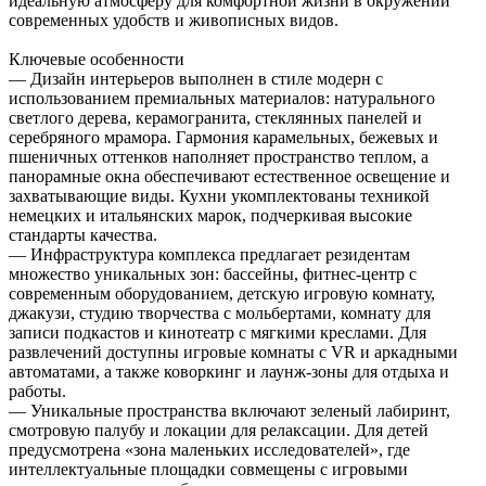
идеальную атмосферу для комфортной жизни в окружении
современных удобств и живописных видов.
Ключевые особенности
— Дизайн интерьеров выполнен в стиле модерн с
использованием премиальных материалов: натурального
светлого дерева, керамогранита, стеклянных панелей и
серебряного мрамора. Гармония карамельных, бежевых и
пшеничных оттенков наполняет пространство теплом, а
панорамные окна обеспечивают естественное освещение и
захватывающие виды. Кухни укомплектованы техникой
немецких и итальянских марок, подчеркивая высокие
стандарты качества.
— Инфраструктура комплекса предлагает резидентам
множество уникальных зон: бассейны, фитнес-центр с
современным оборудованием, детскую игровую комнату,
джакузи, студию творчества с мольбертами, комнату для
записи подкастов и кинотеатр с мягкими креслами. Для
развлечений доступны игровые комнаты с VR и аркадными
автоматами, а также коворкинг и лаунж-зоны для отдыха и
работы.
— Уникальные пространства включают зеленый лабиринт,
смотровую палубу и локации для релаксации. Для детей
предусмотрена «зона маленьких исследователей», где
интеллектуальные площадки совмещены с игровыми