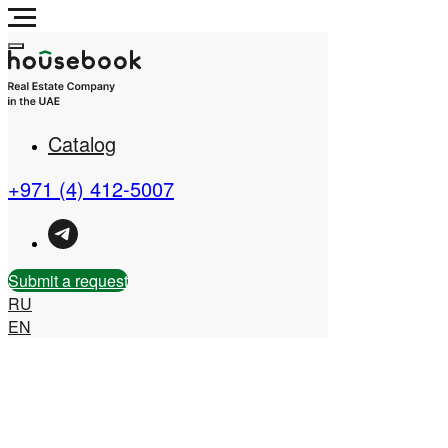
Catalog
Real Estate Company in
the UAE
+971 (4) 412-5007
Submit a request
RU
EN