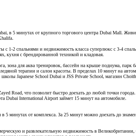
, в 5 минутах от крупного торгового центра Dubai Mall. Живи
alifa.
ы с 1-2 спальнями и недвижимость класса суперлюкс с 3-4 спал
х, кухня с брендированной техникой и кладовая.
а, зона для аква тренировок, бассейн на крыше подиума, парк ба
ледяной терапии и салон красоты. В пределах 10 минут на автом
l, школы Japanese School Dubai и JSS Private School, магазин Choi
Zayed Road, что позволит быстро доехать до любой точки города
та Dubai International Airport займет 15 минут на автомобиле.
 в 5 минутах от комплекса. За 25 минут можно доехать до знамен
ммерческую и развлекательную недвижимость в Великобритании,