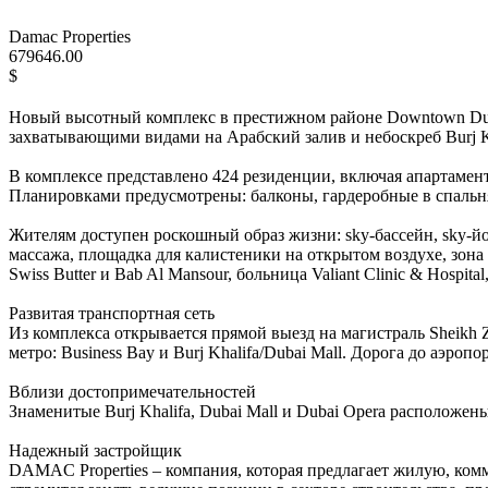
Damac Properties
679646.00
$
Новый высотный комплекс в престижном районе Downtown Dubai
захватывающими видами на Арабский залив и небоскреб Burj Kh
В комплексе представлено 424 резиденции, включая апартамент
Планировками предусмотрены: балконы, гардеробные в спальня
Жителям доступен роскошный образ жизни: sky-бассейн, sky-йог
массажа, площадка для калистеники на открытом воздухе, зона 
Swiss Butter и Bab Al Mansour, больница Valiant Clinic & Hospita
Развитая транспортная сеть
Из комплекса открывается прямой выезд на магистраль Sheikh 
метро: Business Bay и Burj Khalifa/Dubai Mall. Дорога до аэропор
Вблизи достопримечательностей
Знаменитые Burj Khalifa, Dubai Mall и Dubai Opera расположены
Надежный застройщик
DAMAC Properties – компания, которая предлагает жилую, ко