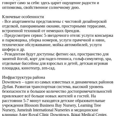
говорит само за себя: здесь царит ощущение радости и
оптимизма, свойственное солнечному дню.
Ключевые особенности
- Все апартаменты представлены с чистовой дизайнерской
отделкой, панорамными окнами, просторными террасами,
встроенной техникой от немецких брендов.
- Предусмотрен сервис 5-звездочного отеля: услуги консьержа
и парковщика, уборка номеров, услуги прачечной и няни,
техническое обслуживание, мойка автомобилей, услуги
шофера и др.
- Резидентам будут доступны: фитнес-зал, пространство для
занятий йогой, корт для падел-тенниса, гольф-симулятор, spa,
отдельные бассейны для взрослых и детей, детская игровая
площадка, кинотеатр, zen-сад.
Инфраструктура района
Downtown – один из самых известных и динамичных районов
Дубая. Развитая транспортная система, высокий уровень
безопасности и большое количество достопримечательностей
привлекают всё больше новых жителей и гостей. На
расстоянии 5-7 минут находятся детские образовательные
учреждения Blossom Business Bay Nursery, Learning Tree
Nursery, Jumeirah International Nurseries и медицинские
клиники Aster Royal Clinic Downtown, Ikigai Medical Center,