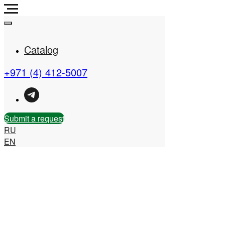
Catalog
+971 (4) 412-5007
Real Estate Company in
the UAE
Submit a request
RU
EN