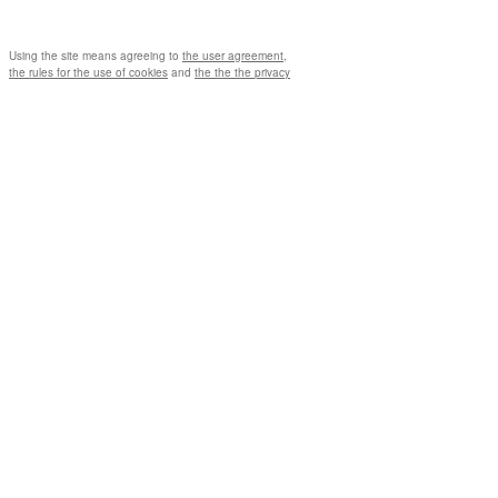
Using the site means agreeing to
the user agreement
,
the rules for the use of cookies
and
the the the privacy