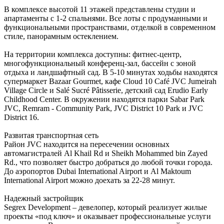
В комплексе высотой 11 этажей представлены студии и
апартаменты с 1-2 спальнями. Все лоты с продуманными и
функциональными пространствами, отделкой в современном
стиле, панорамным остеклением.
На территории комплекса доступны: фитнес-центр,
многофункциональный конференц-зал, бассейн с зоной
отдыха и ландшафтный сад. В 5-10 минутах ходьбы находятся
супермаркет Bazaar Gourmet, кафе Cloud 10 Café JVC Jumeirah
Village Circle и Salé Sucré Pâtisserie, детский сад Erudio Early
Childhood Center. В окружении находятся парки Sabar Park
JVC, Remram - Community Park, JVC District 10 Park и JVC
District 16.
Развитая транспортная сеть
Район JVC находится на пересечении основных
автомагистралей Al Khail Rd и Sheikh Mohammed bin Zayed
Rd., что позволяет быстро добраться до любой точки города.
До аэропортов Dubai International Airport и Al Maktoum
International Airport можно доехать за 22-28 минут.
Надежный застройщик
Segrex Development – девелопер, который реализует жилые
проекты «под ключ» и оказывает профессиональные услуги