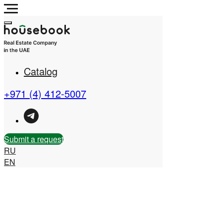
Catalog
Real Estate Company in
the UAE
+971 (4) 412-5007
Submit a request
RU
EN