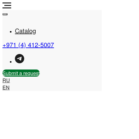
Catalog
+971 (4) 412-5007
Real Estate Company in
the UAE
Submit a request
RU
EN